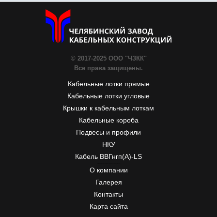
© 2017-2025 ООО "ЧЗКК"
Все права защищены.
Кабельные лотки прямые
Кабельные лотки угловые
Крышки к кабельным лоткам
Кабельные короба
Подвесы и профили
НКУ
Кабель ВВГнгп(A)-LS
ЧЗКК
Почтовый адрес:
55, Первой Пятилетки
454007
Челябинск, Россия
Телефон:
+7-351-277-77-20
, Факс:
+7-351-277-77-20
, E-mail:
info@chzkk.ru
О компании
Галерея
Контакты
Карта сайта