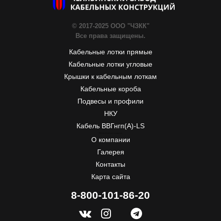
© 2017-2025 ООО "ЧЗКК"
Все права защищены.
Кабельные лотки прямые
Кабельные лотки угловые
Крышки к кабельным лоткам
Кабельные короба
Подвесы и профили
НКУ
Кабель ВВГнгп(A)-LS
ЧЗКК
Почтовый адрес:
55, Первой Пятилетки
454007
Челябинск, Россия
Телефон:
+7-351-277-77-20
, Факс:
+7-351-277-77-20
, E-mail:
info@chzkk.ru
О компании
Галерея
Контакты
Карта сайта
8-800-101-86-20