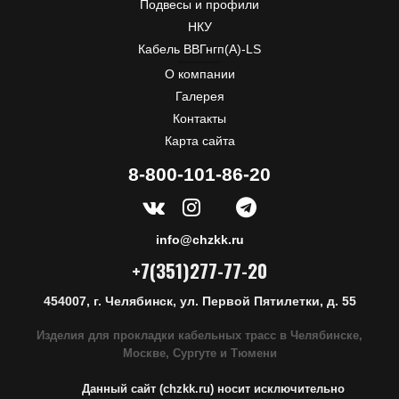
Подвесы и профили
НКУ
Кабель ВВГнгп(A)-LS
ЧЗКК
Почтовый адрес:
55, Первой Пятилетки
454007
Челябинск, Россия
Телефон:
+7-351-277-77-20
, Факс:
+7-351-277-77-20
, E-mail:
info@chzkk.ru
О компании
Галерея
Контакты
Карта сайта
8-800-101-86-20
info@chzkk.ru
+7(351)277-77-20
454007, г. Челябинск, ул. Первой Пятилетки, д. 55
Изделия для прокладки кабельных трасс в Челябинске,
Москве, Сургуте и Тюмени
Данный сайт (chzkk.ru) носит исключительно